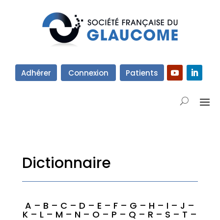
Adhérer
Connexion
Patients
Dictionnaire
A
–
B
–
C
–
D
–
E
–
F
–
G
–
H
–
I
–
J
–
K
–
L
–
M
–
N
–
O
–
P
–
Q
–
R
–
S
–
T
–