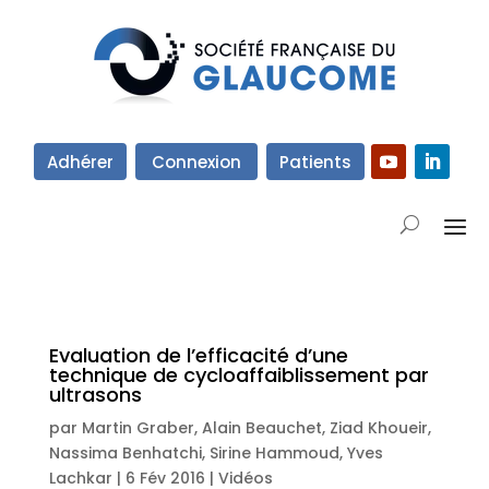
Adhérer
Connexion
Patients
Evaluation de l’efficacité d’une
technique de cycloaffaiblissement par
ultrasons
par
Martin Graber
,
Alain Beauchet
,
Ziad Khoueir
,
Nassima Benhatchi
,
Sirine Hammoud
,
Yves
Lachkar
|
6 Fév 2016
|
Vidéos