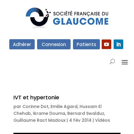
Adhérer
Connexion
Patients
IVT et hypertonie
par
Corinne Dot
,
Emilie Agard
,
Hussam El
Chehab
,
Ikrame Douma
,
Bernard Swalduz
,
Guillaume Ract Madoux
|
4 Fév 2014
|
Vidéos