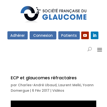
Adhérer
Connexion
Patients
ECP et glaucomes réfractaires
par
Charles-André Ubaud
,
Laurent Melki
,
Yoann
Domergue
|
6 Fév 2017
|
Vidéos