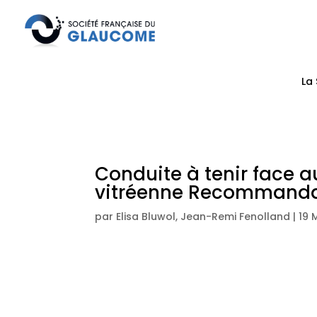
La
Conduite à tenir face au risque d’h
vitréenne Recommanda
par
Elisa Bluwol
,
Jean-Remi Fenolland
|
19 