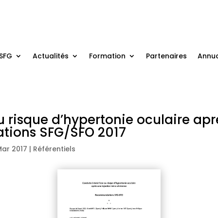
 SFG
Actualités
Formation
Partenaires
Annua
ypertonie oculaire après une injection intra-
tions SFG/SFO 2017
Mar 2017
|
Référentiels