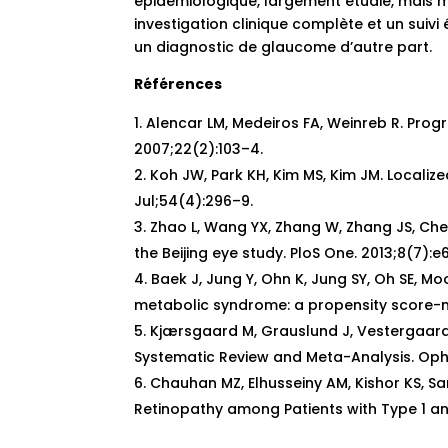
épidémiologique, largement étudié, mais ma
investigation clinique complète et un suivi
un diagnostic de glaucome d’autre part.
Références
Alencar LM, Medeiros FA, Weinreb R. Progr
2007;22(2):103–4.
Koh JW, Park KH, Kim MS, Kim JM. Localiz
Jul;54(4):296–9.
Zhao L, Wang YX, Zhang W, Zhang JS, Chen
the Beijing eye study. PloS One. 2013;8(7):e
Baek J, Jung Y, Ohn K, Jung SY, Oh SE, M
metabolic syndrome: a propensity score-ma
Kjærsgaard M, Grauslund J, Vestergaard
Systematic Review and Meta-Analysis. Oph
Chauhan MZ, Elhusseiny AM, Kishor KS, Sa
Retinopathy among Patients with Type 1 an