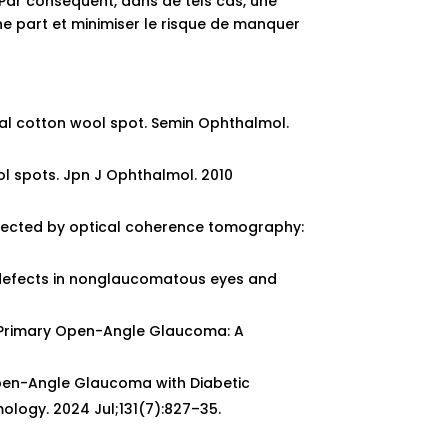
 Par conséquent, dans de tels cas, une
une part et minimiser le risque de manquer
tinal cotton wool spot. Semin Ophthalmol.
ol spots. Jpn J Ophthalmol. 2010
 detected by optical coherence tomography:
er defects in nonglaucomatous eyes and
d Primary Open-Angle Glaucoma: A
 Open-Angle Glaucoma with Diabetic
ology. 2024 Jul;131(7):827–35.