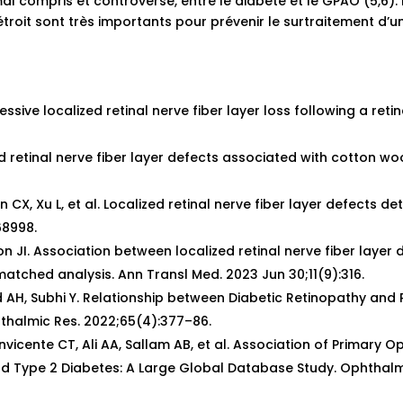
l compris et controversé, entre le diabète et le GPAO (5,6).
 étroit sont très importants pour prévenir le surtraitement d’
essive localized retinal nerve fiber layer loss following a re
ed retinal nerve fiber layer defects associated with cotton wo
 CX, Xu L, et al. Localized retinal nerve fiber layer defects
68998.
oon JI. Association between localized retinal nerve fiber lay
tched analysis. Ann Transl Med. 2023 Jun 30;11(9):316.
 AH, Subhi Y. Relationship between Diabetic Retinopathy an
thalmic Res. 2022;65(4):377–86.
nvicente CT, Ali AA, Sallam AB, et al. Association of Primary
d Type 2 Diabetes: A Large Global Database Study. Ophthalm